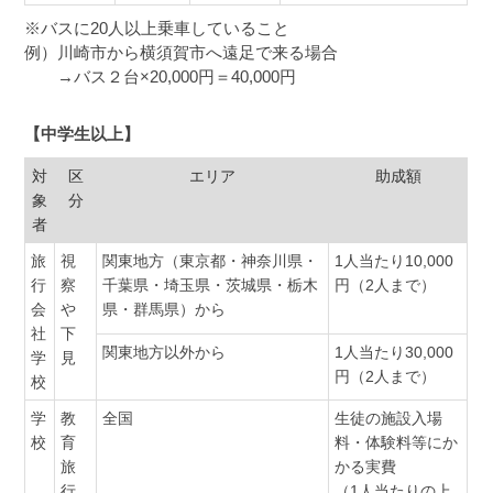
※バスに20人以上乗車していること
例）川崎市から横須賀市へ遠足で来る場合
→バス２台×20,000円＝40,000円
【中学生以上】
対
区
エリア
助成額
象
分
者
旅
視
関東地方（東京都・神奈川県・
1人当たり10,000
行
察
千葉県・埼玉県・茨城県・栃木
円（2人まで）
会
や
県・群馬県）から
社
下
関東地方以外から
1人当たり30,000
学
見
円（2人まで）
校
学
教
全国
生徒の施設入場
校
育
料・体験料等にか
旅
かる実費
行
（1人当たりの上